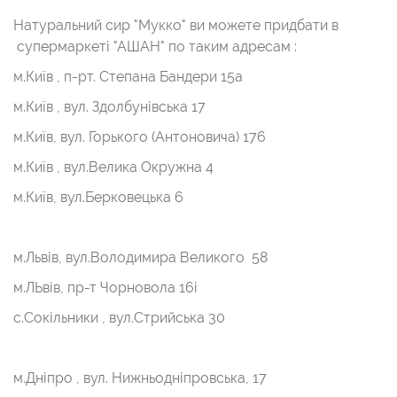
Натуральний сир "Мукко" ви можете придбати в
супермаркеті "АШАН" по таким адресам :
м.Київ , п-рт. Степана Бандери 15а
м.Київ , вул. Здолбунівська 17
м.Київ, вул. Горького (Антоновича) 176
м.Київ , вул.Велика Окружна 4
м.Київ, вул.Берковецька 6
м.Львів, вул.Володимира Великого 58
м.ЛЬвів, пр-т Чорновола 16і
с.Сокільники , вул.Стрийська 30
м.Дніпро , вул. Нижньодніпровська, 17