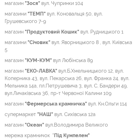
магазин
"Зося"
вул. Чупринки 104
магазини
"ТЕМП"
вул. Коновальця 50, вул.
Грушевського 7-9
магазин
"Продуктовий Кошик"
вул. Рудницького 1
магазини
"Січовик"
вул. Яворницького 8 , вул. Київська
5
магазин
"КУМ-КУМ"
вул Любінська 89
магазин
"ЕКО-ЛАВКА"
вул.Б.Хмельницького 12, вул.
Коперника 43, вул. Пекарська 26, вул. Франка 24, вул.
Мельника 14а, пл.Петрушевича 3, вул. С. Бандери 49,
вул.Личаківська 36, пр-т Червоноі Калини 109
магазин
"Фермерська крамничка"
вул. Кн.Ольги 114
супермаркет
"НАШ"
вул. Сихівська 12а
магазин
"Океан"
вул.Володимира Великого
мережа крамничок "
Під Кумпелем"