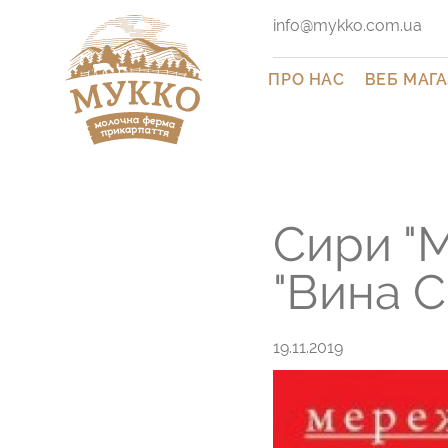
info@mykko.com.ua
ПРО НАС
ВЕБ МАГ
СИРИ
АКСЕСУА
ІНШІ ПРО
Сири "М
"Вина С
19.11.2019