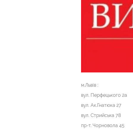
м.Львів :
вул. Перфецького 2а
вул. Ак.Гнатюка 27
вул. Стрийська 78
пр-т. Чорновола 45