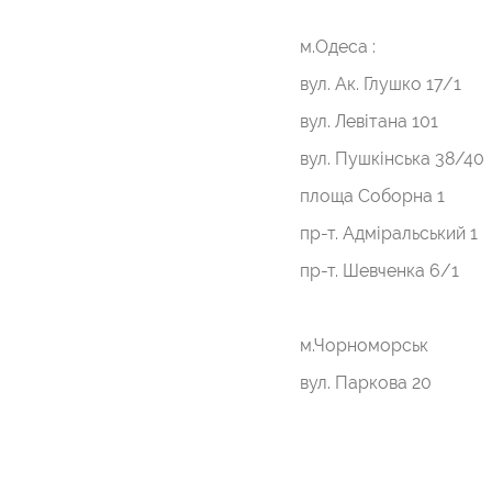
м.Одеса :
вул. Ак. Глушко 17/1
вул. Левітана 101
вул. Пушкінська 38/40
площа Соборна 1
пр-т. Адміральський 1
пр-т. Шевченка 6/1
м.Чорноморськ
вул. Паркова 20