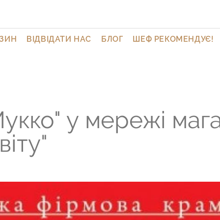
АЗИН
ВІДВІДАТИ НАС
БЛОГ
ШЕФ РЕКОМЕНДУЄ!
РИ
ДУКТИ
укко" у мережі мага
віту"